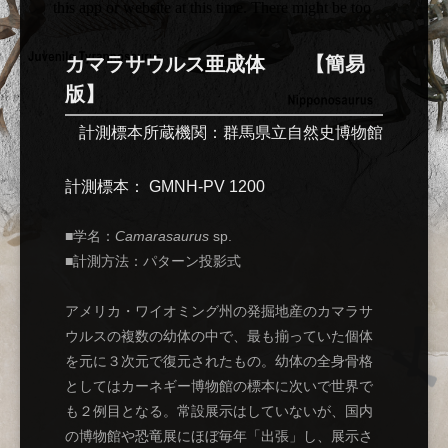
カマラサウルス亜成体 【簡易
版】
計測標本所蔵機関：群馬県立自然史博物館
計測標本： GMNH-PV 1200
■学名：
Camarasaurus
sp.
■計測方法：パターン投影式
アメリカ・ワイオミング州の発掘地産のカマラサ
ウルスの複数の幼体の中で、最も揃っていた個体
を元に３次元で復元されたもの。幼体の全身骨格
としてはカーネギー博物館の標本に次いで世界で
も２例目となる。常設展示はしていないが、国内
の博物館や恐竜展にほぼ毎年「出張」し、展示さ